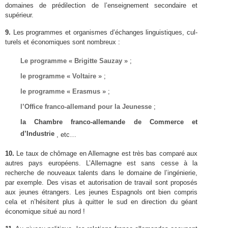
domaines de prédilec­tion de l’enseignement sec­ondaire et
supérieur.
9
.
Les pro­grammes et organ­ismes d’échanges lin­guis­tiques, cul­
turels et économiques sont nombreux :
Le pro­gramme « Brigitte Sauzay »
;
le pro­gramme « Voltaire »
;
le pro­gramme « Eras­mus »
;
l’Office franco-​allemand pour la Jeunesse
;
la Cham­bre franco-​allemande de Com­merce et
d’Industrie
, etc…
10
.
Le taux de chô­mage en Alle­magne est très bas com­paré aux
autres pays européens. L’Allemagne est sans cesse à la
recherche de nou­veaux tal­ents dans le domaine de l’ingénierie,
par exem­ple. Des visas et autori­sa­tion de tra­vail sont pro­posés
aux jeunes étrangers. Les jeunes Espag­nols ont bien com­pris
cela et n’hésitent plus à quit­ter le sud en direc­tion du géant
économique situé au nord !