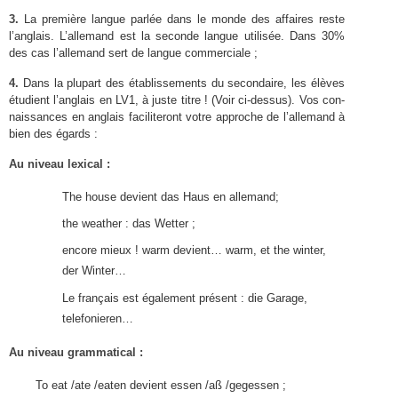
3
.
La pre­mière langue par­lée dans le monde des affaires reste
l’anglais. L’allemand est la sec­onde langue util­isée. Dans
30
%
des cas l’allemand sert de langue commerciale ;
4
.
Dans la plu­part des étab­lisse­ments du sec­ondaire, les élèves
étu­di­ent l’anglais en
LV
1
, à juste titre ! (Voir ci-​dessus). Vos con­
nais­sances en anglais faciliteront votre approche de l’allemand à
bien des égards :
Au niveau lexical :
The house devient das Haus en allemand;
the weather : das Wetter ;
encore mieux ! warm devient… warm, et the win­ter,
der Winter…
Le français est égale­ment présent : die Garage,
telefonieren…
Au niveau grammatical :
To eat /​ate /​eaten devient essen /​aß /​gegessen ;