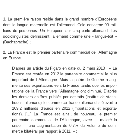
1
.
La pre­mière rai­son réside dans le grand nom­bre d’Européens
dont la langue mater­nelle est l’allemand. Cela con­cerne
90
mil­
lions de per­son­nes. Un Européen sur cinq parle alle­mand. Les
soci­olin­guistes définis­sent l’allemand comme une « langue-​toit »
(Dachsprache) ;
2
.
La France est le pre­mier parte­naire com­mer­cial de l’Allemagne
en Europe.
D’après un arti­cle du Figaro en date du
2
mars
2013
: « La
France est restée en
2012
le parte­naire com­mer­cial le plus
impor­tant de L’Allemagne. Mais la patrie de Goethe a aug­
menté ses expor­ta­tions vers la France tan­dis que les impor­
ta­tions de la France vers l’Allemagne ont diminué. D’après
les derniers chiffres pub­liés par desta­tis (insti­tut de sta­tis­
tiques alle­mand) le com­merce franco-​allemand s’élevait à
169
,
2
mil­liards d’euros en
2012
(impor­ta­tions et expor­ta­
tions). […] La France est ainsi, de nou­veau, le pre­mier
parte­naire com­mer­cial de l’Allemagne, avec — mal­gré la
crise — une aug­men­ta­tion de
0
,
7
% du vol­ume du com­
merce bilatéral par rap­port à
2011
. » ;