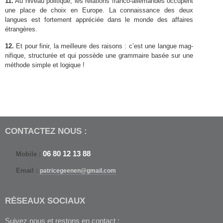
11
.
Au niveau poli­tique, les rela­tions franco-​allemandes occu­pent
une place de choix en Europe. La con­nais­sance des deux
langues est forte­ment appré­ciée dans le monde des affaires
étrangères.
12
.
Et pour finir, la meilleure des raisons : c’est une langue mag­
nifique, struc­turée et qui pos­sède une gram­maire basée sur une
méth­ode sim­ple et logique !
Cours alle­mand paris, Cours par­ti­c­ulier alle­mand paris,
cours par­ti­c­ulier allemand
CON­TACTEZ NOUS :
06
80
12
13
88
Mobile :
Email :
patricegeenen@gmail.com
RÉSEAUX SOCI­AUX
Suivez nous et restons en contact :