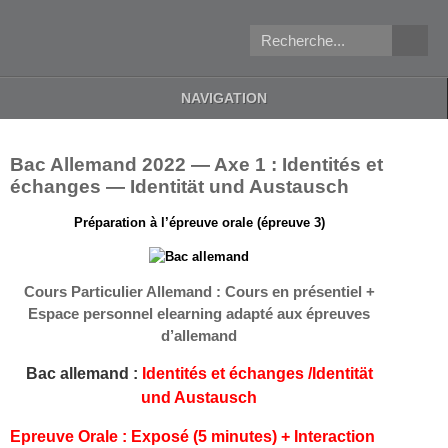
NAVIGATION
Bac Alle­mand
2022
— Axe
1
: Iden­tités et
échanges — Iden­tität und Aus­tausch
Pré­pa­ra­tion à l’épreuve orale (épreuve
3
)
Cours Par­ti­c­ulier Alle­mand : Cours en présen­tiel +
Espace per­son­nel elearn­ing adapté aux épreuves
d’allemand
Bac alle­mand :
Iden­tités et échanges /​Iden­tität
und Aus­tausch
Epreuve Orale : Exposé (
5
min­utes) + Inter­ac­tion