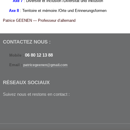
Axe
7
: Diver­sité et inclu­sion /​Diver­sität und Inklusion
Axe
8
: Ter­ri­toire et mémoire /​Orte und Erinnerungsformen
Patrice
GEE­NEN
—
Pro­fesseur d’allemand
CON­TACTEZ NOUS :
06
80
12
13
88
Mobile :
Email :
patricegeenen@gmail.com
RÉSEAUX SOCI­AUX
Suivez nous et restons en contact :