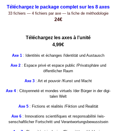
eeee
Téléchargez le pack­age com­plet sur les
8
axes
33
fichiers —
4
fichiers par axe — la fiche de méthodologie
24
€
eeeee
eeeeee
Téléchargez les axes à l’unité
4
,
99
€
Axe
1
: Iden­tités et échanges /​Iden­tität und Austausch
Axe
2
: Espace privé et espace pub­lic /​Pri­vat­sphäre und
öffentlicher Raum
Axe
3
: Art et pou­voir /​Kunst und Macht
Axe
4
: Citoyen­neté et mon­des virtuels /​der Bürger in der dig­i­
talen Welt
Axe
5
: Fic­tions et réal­ités /​Fik­tion und Realität
Axe
6
: Inno­va­tions sci­en­tifiques et respon­s­abil­ité /​wis­
senschaftlicher Fortschritt und Verantwortungsbewusstsein