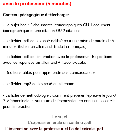
avec le pro­fesseur (
5
min­utes)
Con­tenu péd­a­gogique à télécharger :
- Le sujet bac :
2
doc­u­ments icono­graphiques
OU
1
doc­u­ment
icono­graphique et une cita­tion
OU
2
citations.
- Le fichier .pdf de l’exposé cal­i­bré pour une prise de parole de
5
min­utes (fichier en alle­mand, traduit en français).
- Le fichier .pdf de l’interaction avec le pro­fesseur :
5
ques­tions
avec les réponses en alle­mand + l’aide lexicale.
- Des liens utiles pour appro­fondir ses connaissances.
- Le fichier .mp
3
de l’exposé en allemand.
- La fiche de méthodolo­gie : Com­ment pré­parer l’épreuve le jour-​J
? Méthodolo­gie et struc­ture de l’expression en con­tinu + con­seils
pour l’interaction
Le sujet
L’expression orale en con­tinu .pdf
eeee
L’interaction avec le pro­fesseur et l’aide lex­i­cale .pdf